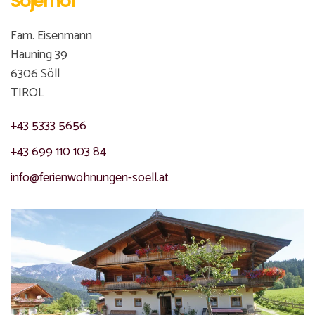
Sojerhof
Links abbiegen
30 m
Sie haben Ihr Ziel erreicht, es befindet sich links
0 m
Fam. Eisenmann
Hauning 39
6306 Söll
TIROL
+43 5333 5656
+43 699 110 103 84
info@ferienwohnungen-soell.at