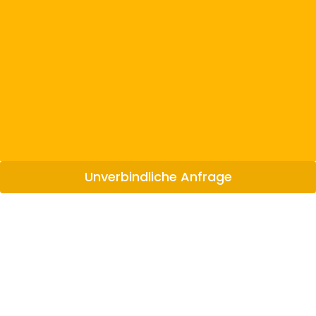
Unverbindliche Anfrage
Nur mit 2,5 G - geimpft, genesen od.
PCR getestet
Bauernhofurlaub in