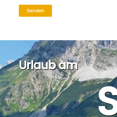
Senden
Urlaub am
S